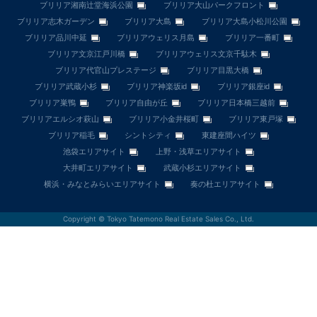
ブリリア湘南辻堂海浜公園
ブリリア大山パークフロント
ブリリア志木ガーデン
ブリリア大島
ブリリア大島小松川公園
ブリリア品川中延
ブリリアウェリス月島
ブリリア一番町
ブリリア文京江戸川橋
ブリリアウェリス文京千駄木
ブリリア代官山プレステージ
ブリリア目黒大橋
ブリリア武蔵小杉
ブリリア神楽坂id
ブリリア銀座id
ブリリア巣鴨
ブリリア自由が丘
ブリリア日本橋三越前
ブリリアエルシオ萩山
ブリリア小金井桜町
ブリリア東戸塚
ブリリア稲毛
シントシティ
東建座間ハイツ
池袋エリアサイト
上野・浅草エリアサイト
大井町エリアサイト
武蔵小杉エリアサイト
横浜・みなとみらいエリアサイト
奏の杜エリアサイト
Copyright © Tokyo Tatemono Real Estate Sales Co., Ltd.