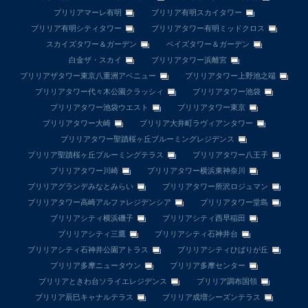
ブリリアマーレ有明
ブリリア有明スカイタワー
ブリリア有明シティタワー
ブリリアタワー有明ミッドクロス
スカイズタワー＆ガーデン
ベイズタワー＆ガーデン
白金ザ・スカイ
ブリリアタワー浜離宮
ブリリアザタワー東京八重洲アベニュー
ブリリアタワー上野池之端
ブリリアタワー代々木公園クラッシィ
ブリリアタワー池袋
ブリリアタワー池袋ウエスト
ブリリアタワー東京
ブリリアタワー大崎
ブリリア大井町ラヴィアンタワー
ブリリアタワー聖蹟桜ヶ丘ブルーミングレジデンス
ブリリア聖蹟桜ヶ丘ブルーミングテラス
ブリリアタワー八王子
ブリリアタワー川崎
ブリリアタワー横浜東神奈川
ブリリアグランデみなとみらい
ブリリアタワー所沢ロジュマン
ブリリアタワー高崎アルファレジデンシア
ブリリアタワー堂島
ブリリアシティ横浜磯子
ブリリアシティ西早稲田
ブリリアシティ三鷹
ブリリアシティ石神井台
ブリリアシティ石神井公園アトラス
ブリリアシティひばりが丘
ブリリア多摩ニュータウン
ブリリア多摩センター
ブリリアときわ台ソライエレジデンス
ブリリア調布国領
ブリリア辰巳キャナルテラス
ブリリア成増シーズンテラス